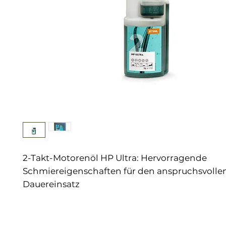
2-Takt-Motorenöl HP Ultra: Hervorragende
Schmiereigenschaften für den anspruchsvolle
Dauereinsatz
Das 2-Takt-Motorenöl STIHL HP Ultra ist ein
vollsynthetisches Öl
für den
Dauereinsatz bei
Anforderungen
. Es ist für Profis und Privatan