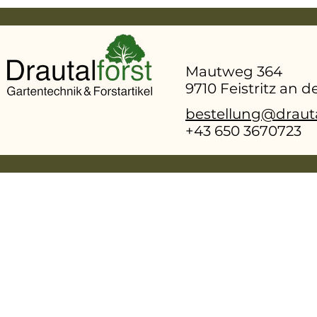
Leistungsklassen: ASO-FB, ISO-L-EGD
Mischungsverhältnis: 1:50
Mautweg 364
9710 Feistritz an 
bestellung@drauta
+43 650 3670723