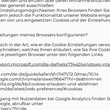
rt werden und einzeln über deren Annahme entsche
der generell ausschließen.
 Einstellungsmöglichkeiten Ihres Browsers finden Sie 
nn jedoch die Funktionalität unserer Website eing
den von uns eingesetzten Cookies und der Einstellun
tellungen meines Browsers konfigurieren?
ch in der Art, wie er die Cookie-Einstellungen verwal
chrieben, welches Ihnen erläutert, wie Sie Ihre Coo
die jeweiligen Browser unter den folgenden Links:
upport.microsoft.com/de-de/help/17442/windows-inte
.com/de-de/guide/safari/sfri11471/12.0/mac/10.14
oogle.com/chrome/answer/95647?hl=de&hlrm=en
zilla.org/de/kb/cookies-erlauben-und-ablehnen
om/de/latest/web-preferences/#cookies
ng mit Nutzerdaten bei Google Analytics finden Si
ogle, abrufbar unter
privacy?hl=de
.