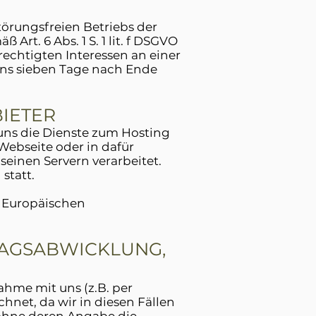
törungsfreien Betriebs der
rt. 6 Abs. 1 S. 1 lit. f DSGVO
chtigten Interessen an einer
tens sieben Tage nach Ende
IETER
 uns die Dienste zum Hosting
Webseite oder in dafür
einen Servern verarbeitet.
 statt.
s Europäischen
RAGSABWICKLUNG,
hme mit uns (z.B. per
hnet, da wir in diesen Fällen