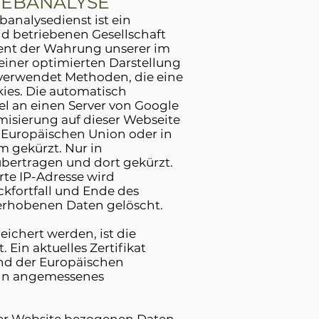
WEBANALYSE
banalysedienst ist ein
d betriebenen Gesellschaft
dient der Wahrung unserer im
iner optimierten Darstellung
cs verwendet Methoden, die eine
ies. Die automatisch
l an einen Server von Google
misierung auf dieser Webseite
r Europäischen Union oder in
 gekürzt. Nur in
übertragen und dort gekürzt.
te IP-Adresse wird
kfortfall und Ende des
erhobenen Daten gelöscht.
ichert werden, ist die
 Ein aktuelles Zertifikat
d der Europäischen
 ein angemessenes