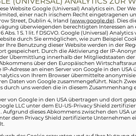
LE (UNIVERSAL) ANALYTICS ZUR 
ese Website Google (Universal) Analytics ein. Der We
imited, einer nach irischem Recht eingetragenen un
ow Street, Dublin 4, Irland (
www.google.de
). Dies 
ägung überwiegenden berechtigten Interessen an e
Abs. 1 S. 1 lit. f DSGVO. Google (Universal) Analyti
bsite durch Sie ermöglichen, wie zum Beispiel Cook
 Ihre Benutzung dieser Website werden in der Rege
rt gespeichert. Durch die Aktivierung der IP-Anony
r der Übermittlung innerhalb der Mitgliedstaaten de
 Abkommens über den Europäischen Wirtschaftsraum
e IP-Adresse an einen Server von Google in den USA 
lytics von Ihrem Browser übermittelte anonymisier
eren Daten von Google zusammengeführt. Nach Zwec
ics durch uns werden die in diesem Zusammenhang 
ver von Google in den USA übertragen und dort gespe
gle LLC unter dem EU-US-Privacy Shield zertifiziert.
. Aufgrund dieses Abkommens zwischen den USA un
unter dem Privacy Shield zertifizierte Unternehmen
lt.