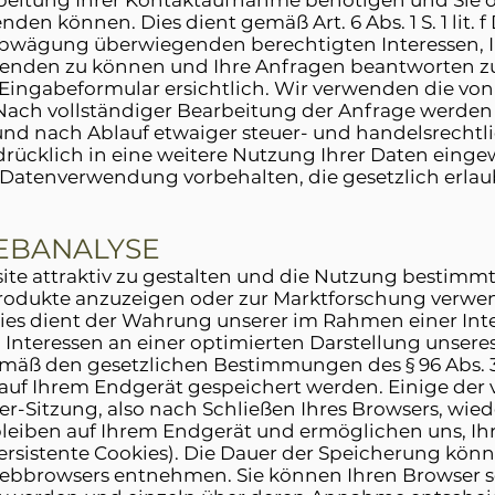
beitung Ihrer Kontaktaufnahme benötigen und Sie 
den können. Dies dient gemäß Art. 6 Abs. 1 S. 1 lit
bwägung überwiegenden berechtigten Interessen, I
s wenden zu können und Ihre Anfragen beantworten 
Eingabeformular ersichtlich. Wir verwenden die von
Nach vollständiger Bearbeitung der Anfrage werden I
und nach Ablauf etwaiger steuer- und handelsrecht
sdrücklich in eine weitere Nutzung Ihrer Daten einge
atenverwendung vorbehalten, die gesetzlich erlaubt 
WEBANALYSE
te attraktiv zu gestalten und die Nutzung bestimm
odukte anzuzeigen oder zur Marktforschung verwen
Dies dient der Wahrung unserer im Rahmen einer I
nteressen an einer optimierten Darstellung unseres
 gemäß den gesetzlichen Bestimmungen des § 96 Abs. 3
 auf Ihrem Endgerät gespeichert werden. Einige der
-Sitzung, also nach Schließen Ihres Browsers, wiede
bleiben auf Ihrem Endgerät und ermöglichen uns, I
sistente Cookies). Die Dauer der Speicherung könne
ebbrowsers entnehmen. Sie können Ihren Browser so 