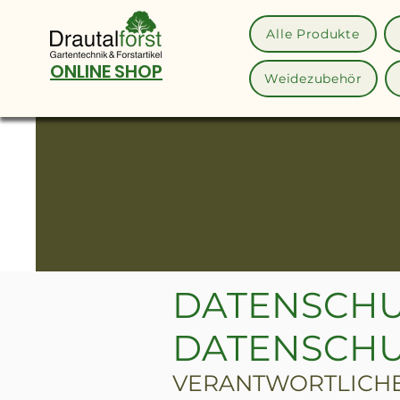
Alle Produkte
ONLINE SHOP
Weidezubehör
DATENSCHU
DATENSCHU
VERANTWORTLICHER