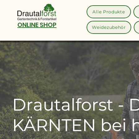
Alle Produkte
ONLINE SHOP
Weidezubehör
Drautalforst -
KÄRNTEN bei 