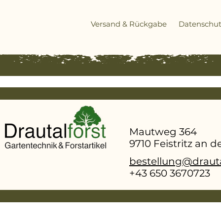
Dieses Werkzeug ist besonders geeignet für
Versand & Rückgabe
Datenschut
semiprofessionelle Anwender im Bereich der 
von dünnem bis mittelstarkem Holz. Steigern S
Effizienz und Produktivität bei der Holzernte 
EcoVal Spindelkeil!
Technische Daten:
- Höhe 55mm
- Keilwinkel: 16°
- Gesamtlänge: 270mm
Mautweg 364
- Keilbreite: 60mm
9710 Feistritz an 
- Schlagschrauber: 500-1000Nm
bestellung@drauta
- Hubkraft: 10t
+43 650 3670723
- Schlüsselweite: 13mm
Gewicht: 2kg