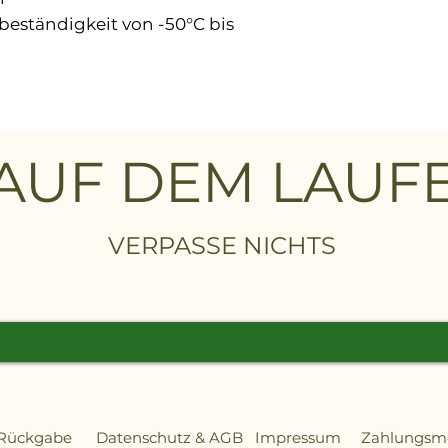
beständigkeit von -50°C bis
glichkeit
flächen
 schützt z.B. Gummiteile vor
 AUF DEM LAU
 Gummi
VERPASSE NICHTS
i 20°C
rreinigen. Aus ca. 20 cm
sprühen.
 Rückgabe
Datenschutz
&
AGB
Impressum
Zahlungs