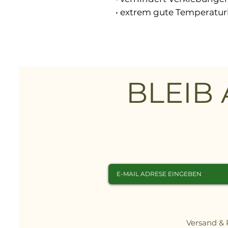
• extrem gute Temperatur
+250°C
• farblos, nicht verfärbend
• sehr gute Materialverträ
• schützt und pflegt Ober
• feuchtigkeitsabweisend,
BLEIB
Frost
• pflegt und konserviert
• schützt vor Rost
Technische Daten:
• Geruch: Zitrone
• Dichte: 0,748 g/cm³ / be
• Sprühkopf: Standard
Anwendung:
Zu behandelnde Fläche vo
Abstand gleichmäßig auf
Versand &
Ausführung: