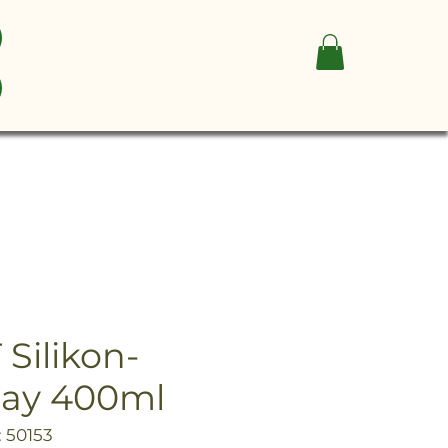
Silikon-
ray 400ml
 50153