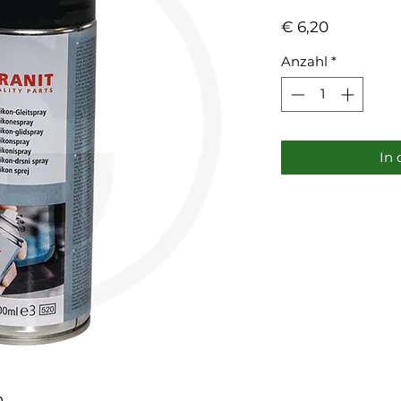
Preis
€ 6,20
Anzahl
*
In
n