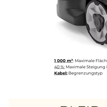
1 000 m²
:
Maximale Fläch
40 %:
Maximale Steigung i
Kabel:
Begrenzungstyp
Effizienter, einfach zu
Rasenflächen bis 1000 
Der Husqvarna Automower®
kompakten 4-Rad-Design 