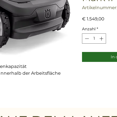
Artikelnummer:
Preis
€ 1.549,00
Anzahl
*
In
enkapazität
nnerhalb der Arbeitsfläche
 handhabender Mähroboter,
m²
 310 Mark II ist mit seinem
ein Mähroboter, der