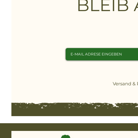
BLEIB
Rasenflächen bis zu 1000 
Steigungen mit einer Ne
sich selbst durch enge Pa
systematischen Mähmodus
der Kurven zu reduzieren
minimieren. Der Mäher is
reinigen und verfügt übe
Wetter-Timer, der die Sch
und den Mähzeitplan bei F
dass kein unnötiger Grasve
Versand &
besonders komfortable R
Automower® 310 Mark II
App über Ihr Smartphone
werden.