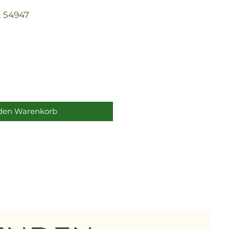
 54947
 den Warenkorb