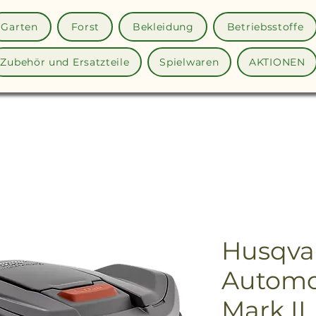
Garten
Forst
Bekleidung
Betriebsstoffe
Zubehör und Ersatzteile
Spielwaren
AKTIONEN
Husqva
Automo
Mark II