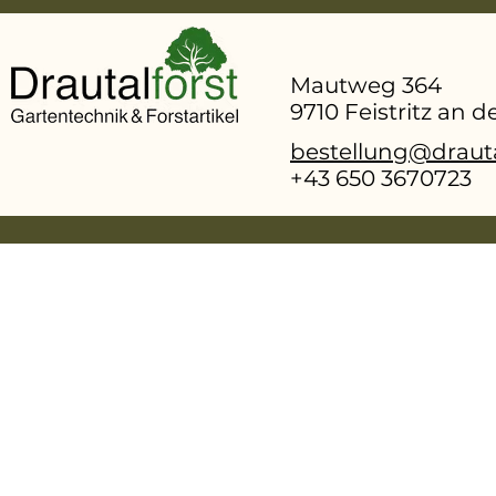
Sie die Sprachsteuerung mit Alexa oder Goog
sowie IFTTT-Routinen nutzen können.
Mautweg 364
9710 Feistritz an 
bestellung@drauta
+43 650 3670723