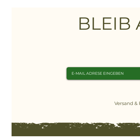
ob zu- oder aufgeklappt, 
geschützt ist. Zudem verf
BLEIB
Aussparung für Kopflamp
Radio ist optional erhältli
Versand &