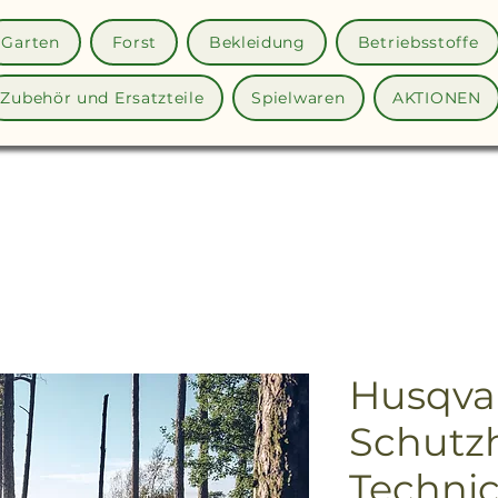
Garten
Forst
Bekleidung
Betriebsstoffe
Zubehör und Ersatzteile
Spielwaren
AKTIONEN
Husqva
Schutz
Technic