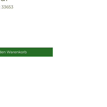
 33653
 den Warenkorb