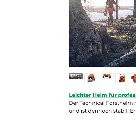
Leichter Helm für profes
Der Technical Forsthelm
und ist dennoch stabil. Er
Passform eingestellt wer
innovatives Belüftungssys
gestaltet, dass es neben 