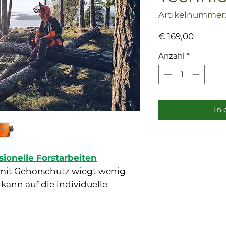
Artikelnummer:
Preis
€ 169,00
Anzahl
*
In
sionelle Forstarbeiten
 mit Gehörschutz wiegt wenig
 kann auf die individuelle
den und verfügt über ein
tem. Das Visier wurde so
einem optimalen Sichtverhältnis,