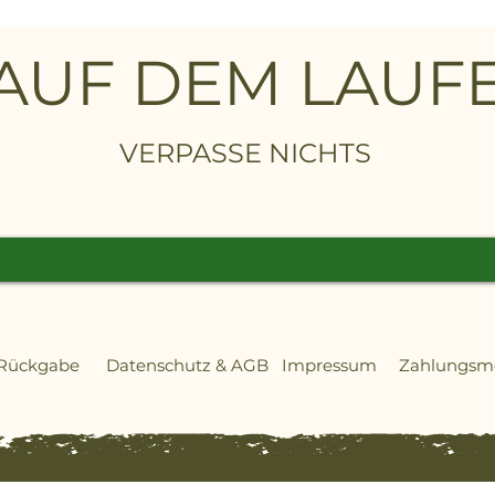
auch das Gesicht besser
ügt der Helm über eine
 AUF DEM LAU
en. Ein Gehörschutz mit FM
ch.
VERPASSE NICHTS
 Rückgabe
Datenschutz
&
AGB
Impressum
Zahlungs