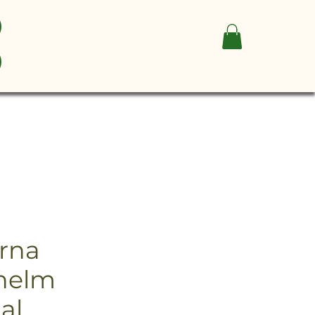
rna
helm
al