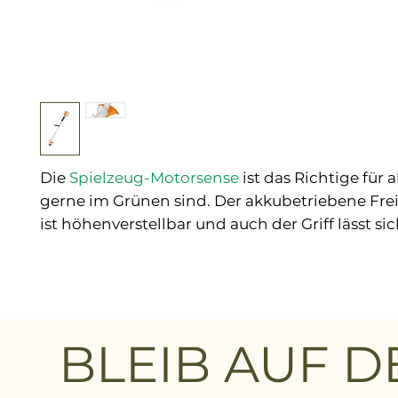
Die
Spielzeug-Motorsense
ist das Richtige für a
gerne im Grünen sind. Der akkubetriebene Fre
ist höhenverstellbar und auch der Griff lässt si
individuell einstellen. Das Spielzeug-Messer le
Betrieb farbig. So bereitet der Freischneider vi
lang Spielspaß. Maße: 855 x 183 x 135 mm, Gewic
inkl. Akku und Ladekabel, nicht geeignet für K
3 Jahre
BLEIB AUF 