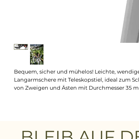
Bequem, sicher und mühelos! Leichte, wendig
Langarmschere mit Teleskopstiel, ideal zum S
von Zweigen und Ästen mit Durchmesser 35 mm
Meter Höhe. Die verlängerbare Teleskopstange
ermöglicht sicheres Schneiden vom Boden aus
ohne Leiter. Dank Sechsfachübersetzung im 
Schneidekopf können auch härtere Hölzer, wie
Olivenbaums, problemlos geschnitten werden
BLEIB AUF 