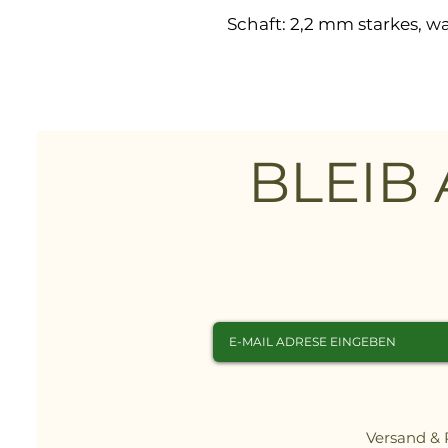
Schaft:
2,2 mm starkes, w
mit Überkappe
Futter:
"TEPOR"-Membran;
weichem Rindsvol
Kappe:
Kunststoffkappe
Einlag
Herausnehmbare, v
BLEIB
e:
Einlegesohle
Fußbet
Stahlzwischensohl
t:
42)
Sohle:
Hochleistungs-Vi
Norm(
EN ISO 20345 S3 
en):
Versand &