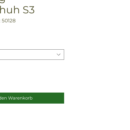
huh S3
 50128
 den Warenkorb