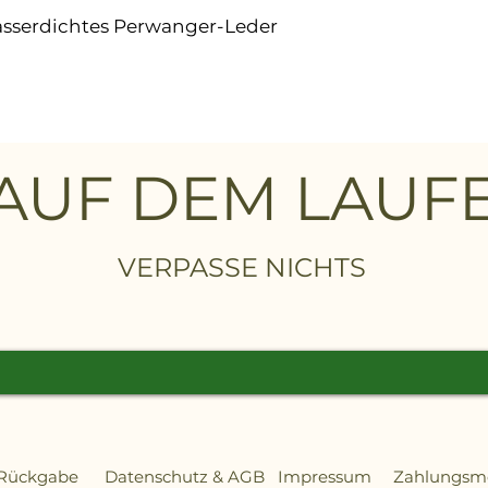
asserdichtes Perwanger-Leder
 oberer Teil und Zunge aus
lleder
orgeformte, 3,5 mm dicke Filz-
 AUF DEM LAU
e Gewicht: 930 Gramm/Stk. (Gr.
VERPASSE NICHTS
bram-Laufsohle aus Gummi
HI CI HRO WRU FO
 Rückgabe
Datenschutz
&
AGB
Impressum
Zahlungs