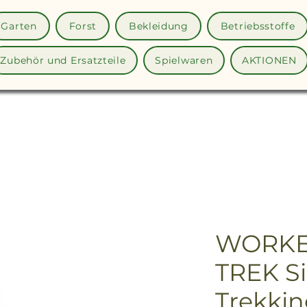
Garten
Forst
Bekleidung
Betriebsstoffe
Zubehör und Ersatzteile
Spielwaren
AKTIONEN
WORKE
TREK Si
Trekkin